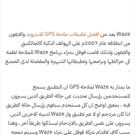
Waze يعد من
افضل تطبيقات ملاحة GPS للاندرويد
والايفون
من انطلاقه عام 2007م على الهواتف الذكية كالجالكسي
والايفون ولذلك قامت قوقل بشراء برنامج Waze للملاحة لظمه
الى خرائطها وبرامجها وتطبيقاتها الشهيرة والمفضلة لدى الجميع
.
ما يمتاز به Waze لملاحة GPS ان التطبيق يسمح
للمستخدمين بإرسال تحديث عن حالة الطريق الذين يسيرون
فيه ، بمعنى اوضح ان كل مستخدم سيقوم بإرسال حالة الطريق
اذا كان مزدحم او لا عبر تطبيق واز Waze لتنبيه الاخرين الذين
يسيرون على نفس الطريق بالازدحام ليسلكوا طريقاً آخر ، وهذا
سبب كافٍ لاقدام شركة قوقل على شراء Waze وسيتم دمجه