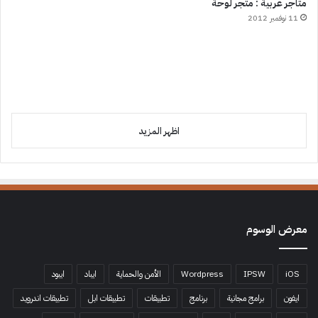
متاجر عربية : متجر لوحة
11 نوفمبر 2012
اظهر المزيد
معرض الوسوم
iOS
IPSW
Wordpress
الأمن والحماية
ايباد
ايبود
ايفون
برامج مجانية
برنامج
تطبيقات
تطبيقات ابل
تطبيقات اندرويد