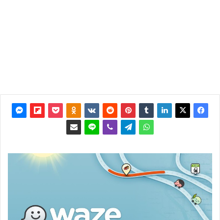
آخر
تحديث:
16 يونيو
2014
0
3٬189