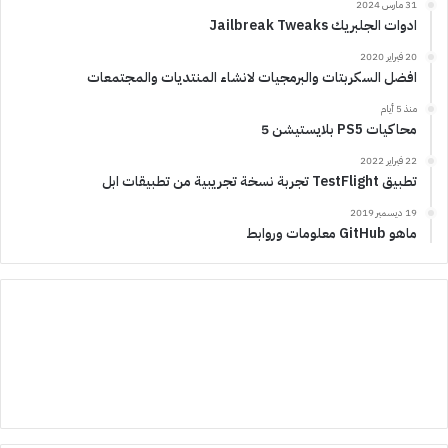
31 مارس 2024
ادوات الجلبريك Jailbreak Tweaks
20 فبراير 2020
افضل السكربتات والبرمجيات لانشاء المنتديات والمجتمعات
منذ 5 أيام
محاكيات PS5 بلايستيشن 5
22 فبراير 2022
تطبيق TestFlight تجربة نسخة تجريبية من تطبيقات ابل
19 ديسمبر 2019
ماهو GitHub معلومات وروابط