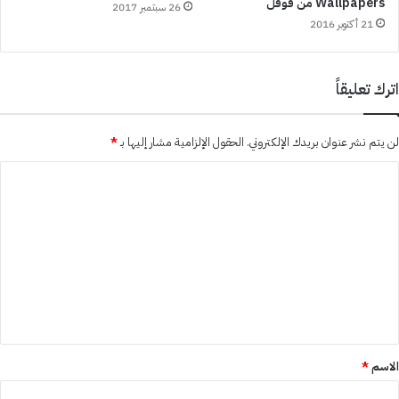
Wallpapers من قوقل
26 سبتمبر 2017
21 أكتوبر 2016
اترك تعليقاً
لن يتم نشر عنوان بريدك الإلكتروني.
الحقول الإلزامية مشار إليها بـ
*
ا
ل
ت
ع
ل
ي
ق
*
الاسم
*