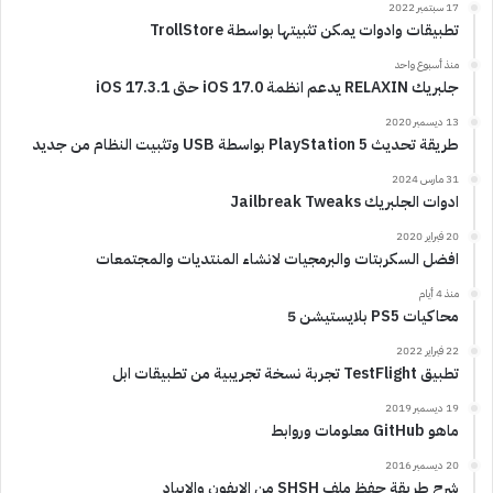
17 سبتمبر 2022
تطبيقات وادوات يمكن تثبيتها بواسطة TrollStore
منذ أسبوع واحد
جلبريك RELAXIN يدعم انظمة iOS 17.0 حتى iOS 17.3.1
13 ديسمبر 2020
طريقة تحديث PlayStation 5 بواسطة USB وتثبيت النظام من جديد
31 مارس 2024
ادوات الجلبريك Jailbreak Tweaks
20 فبراير 2020
افضل السكربتات والبرمجيات لانشاء المنتديات والمجتمعات
منذ 4 أيام
محاكيات PS5 بلايستيشن 5
22 فبراير 2022
تطبيق TestFlight تجربة نسخة تجريبية من تطبيقات ابل
19 ديسمبر 2019
ماهو GitHub معلومات وروابط
20 ديسمبر 2016
شرح طريقة حفظ ملف SHSH من الايفون والايباد