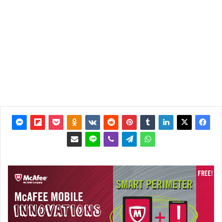
آخر
تحديث:
15 يونيو
2013
0
3٬726