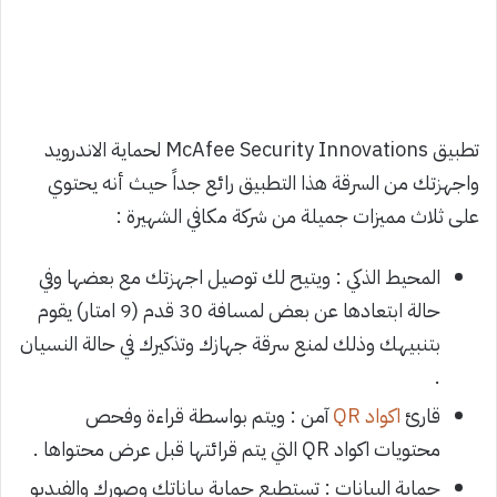
تطبيق McAfee Security Innovations لحماية الاندرويد
واجهزتك من السرقة هذا التطبيق رائع جداً حيث أنه يحتوي
على ثلاث مميزات جميلة من شركة مكافي الشهيرة :
المحيط الذكي : ويتيح لك توصيل اجهزتك مع بعضها وفي
حالة ابتعادها عن بعض لمسافة 30 قدم (9 امتار) يقوم
بتنبيهك وذلك لمنع سرقة جهازك وتذكيرك في حالة النسيان
.
قارئ
اكواد QR
آمن : ويتم بواسطة قراءة وفحص
محتويات اكواد QR التي يتم قرائتها قبل عرض محتواها .
حماية البيانات : تستطيع حماية بياناتك وصورك والفيديو