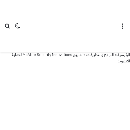
القائمة
الوضع ال
بح
الرئيسية
»
البرامج والتطبيقات
»
تطبيق McAfee Security Innovations لحماية
الاندرويد