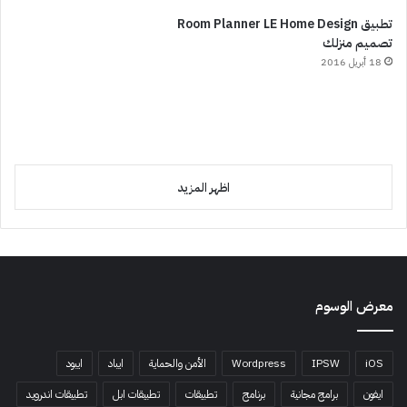
تطبيق Room Planner LE Home Design
تصميم منزلك
18 أبريل 2016
اظهر المزيد
معرض الوسوم
iOS
IPSW
Wordpress
الأمن والحماية
ايباد
ايبود
ايفون
برامج مجانية
برنامج
تطبيقات
تطبيقات ابل
تطبيقات اندرويد