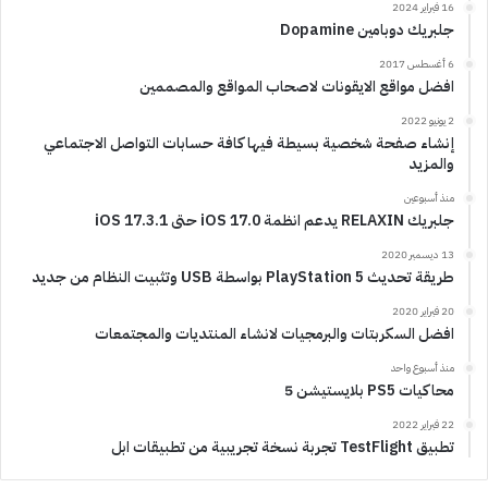
16 فبراير 2024
جلبريك دوبامين Dopamine
6 أغسطس 2017
افضل مواقع الايقونات لاصحاب المواقع والمصممين
2 يونيو 2022
إنشاء صفحة شخصية بسيطة فيها كافة حسابات التواصل الاجتماعي
والمزيد
منذ أسبوعين
جلبريك RELAXIN يدعم انظمة iOS 17.0 حتى iOS 17.3.1
13 ديسمبر 2020
طريقة تحديث PlayStation 5 بواسطة USB وتثبيت النظام من جديد
20 فبراير 2020
افضل السكربتات والبرمجيات لانشاء المنتديات والمجتمعات
منذ أسبوع واحد
محاكيات PS5 بلايستيشن 5
22 فبراير 2022
تطبيق TestFlight تجربة نسخة تجريبية من تطبيقات ابل