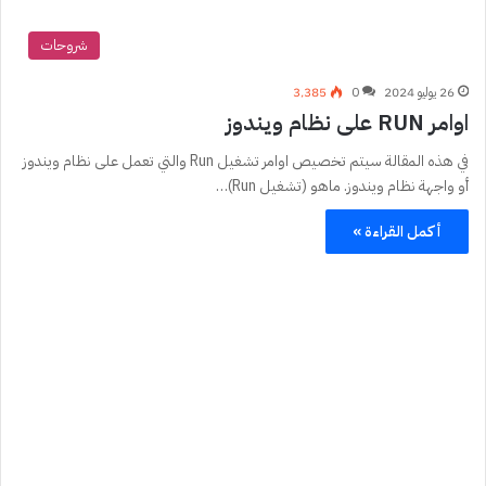
شروحات
26 يوليو 2024
0
3٬385
اوامر RUN على نظام ويندوز
في هذه المقالة سيتم تخصيص اوامر تشغيل Run والتي تعمل على نظام ويندوز
أو واجهة نظام ويندوز. ماهو (تشغيل Run)…
أكمل القراءة »