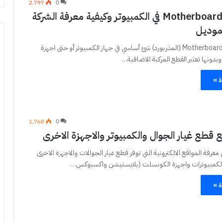
2٬797
0
اللوحة الام Motherboard في الكمبيوتر وكيفية معرفة الشركة
موديل
تعتبر اللوحة الام Motherboard (المذربورد) شئ أساسي في جهاز الكمبيوتر أو حتى اجهزة
بدونها تعتبر القطع المركبة الاضافية…
ة »
1٬768
0
قطع غيار الجوال والكمبيوتر والاجهزة الاخرى
معرفة المواقع الالكترونية التي توفر قطع غيار الجوالات والاجهزة الاخرى
الكمبيوترات واجهزة الكونسلت (بلايستيشن واكسبوكس…
ة »