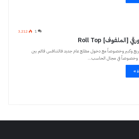
3٬212
1
ي [الملفوف] Roll Top
سريع وكبير وخصوصاً مع دخول مطلع عام جديد فالتنافس قائم بين
ة وخصوصاً في مجال الحاسب…
ة »