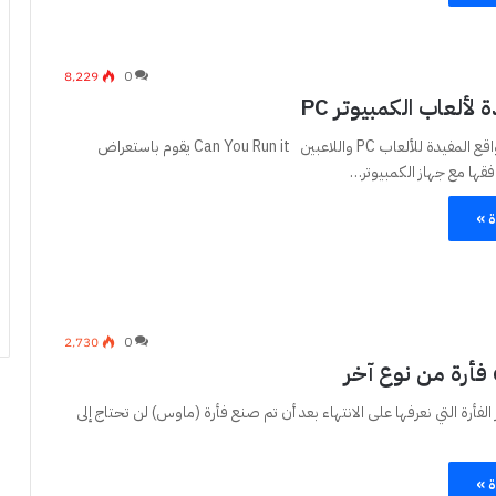
8٬229
0
لألعاب الكمبيوتر PC
مجموعة من المواقع المفيدة للألعاب PC واللاعبين Can You Run it يقوم باستعراض
فقها مع جهاز الكمبيوتر…
ة »
2٬730
0
فأرة التي نعرفها على الانتهاء بعد أن تم صنع فأرة (ماوس) لن تحتاج إلى
ة »