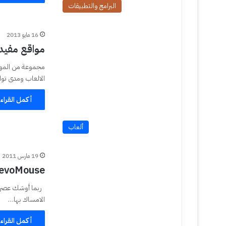
البرامج والتطبيقات
16 مايو 2013
مواقع مفيدة 
الالعاب ومدى توا
أكمل القراء
ألعاب
19 مارس 2011
evoMouse فأرة من نوع آخر
ربما أوشك عصر ال
الامساك بها…
أكمل القراء