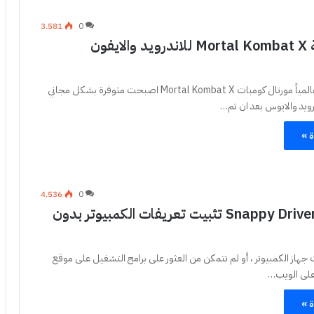
3٬581
0
تحميل لعبة Mortal Kombat X للاندرويد والايفون
اللعبة الشهيرة عالمياً مورتال كومبات Mortal Kombat X اصبحت متوفرة بشكل مجاني
ويد والايوس بعد ان تم…
ة »
4٬536
0
Snappy Driver Installer تثبيت تعريفات الكمبيوتر بدون
 جهاز الكمبيوتر ، أو لم تتمكن من العثور على برامج التشغيل على موقع
على الويب…
ة »