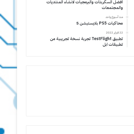
افضل السكربتات والبرمجيات لانشاء المنتديات
والمجتمعات
منذ أسبوع واحد
محاكيات PS5 بلايستيشن 5
22 فبراير 2022
تطبيق TestFlight تجربة نسخة تجريبية من
تطبيقات ابل