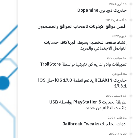
16 فبراير 2024
جلبريك دوبامين Dopamine
6 أغسطس 2017
افضل مواقع الايقونات لاصحاب المواقع والمصممين
2 يونيو 2022
إنشاء صفحة شخصية بسيطة فيها كافة حسابات
التواصل الاجتماعي والمزيد
17 سبتمبر 2022
تطبيقات وادوات يمكن تثبيتها بواسطة TrollStore
منذ أسبوعين
جلبريك RELAXIN يدعم انظمة iOS 17.0 حتى iOS
17.3.1
13 ديسمبر 2020
طريقة تحديث PlayStation 5 بواسطة USB
وتثبيت النظام من جديد
31 مارس 2024
ادوات الجلبريك Jailbreak Tweaks
20 فبراير 2020