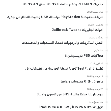
جلبريك RELAXIN يدعم انظمة iOS 17.0 حتى iOS 17.3.1
13 ديسمبر 2020
طريقة تحديث PlayStation 5 بواسطة USB وتثبيت النظام من جديد
31 مارس 2024
ادوات الجلبريك Jailbreak Tweaks
20 فبراير 2020
افضل السكربتات والبرمجيات لانشاء المنتديات والمجتمعات
منذ 4 أيام
محاكيات PS5 بلايستيشن 5
22 فبراير 2022
تطبيق TestFlight تجربة نسخة تجريبية من تطبيقات ابل
19 ديسمبر 2019
ماهو GitHub معلومات وروابط
20 ديسمبر 2016
شرح طريقة حفظ ملف SHSH من الايفون والايباد
منذ أسبوع واحد
تنزيل iOS 26.6 IPSW و iPadOS 26.6 IPSW