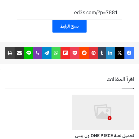
a
p
c
نسخ الرابط
h
a
فيسبوك
‫X
لينكدإن
‏Tumblr
بينتيريست
‏Reddit
‫Pocket
Flipboard
واتساب
تيلقرام
ڤايبر
لاين
مشاركة عبر البريد
طباعة
t
اقرأ المقالات
تحميل لعبة ONE PIECE ون بيس