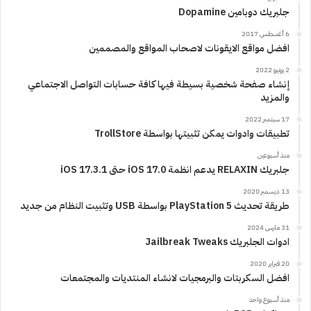
جلبريك دوبامين Dopamine
6 أغسطس 2017
افضل مواقع الايقونات لاصحاب المواقع والمصممين
2 يونيو 2022
إنشاء صفحة شخصية بسيطة فيها كافة حسابات التواصل الاجتماعي
والمزيد
17 سبتمبر 2022
تطبيقات وادوات يمكن تثبيتها بواسطة TrollStore
منذ أسبوعين
جلبريك RELAXIN يدعم انظمة iOS 17.0 حتى iOS 17.3.1
13 ديسمبر 2020
طريقة تحديث PlayStation 5 بواسطة USB وتثبيت النظام من جديد
31 مارس 2024
ادوات الجلبريك Jailbreak Tweaks
20 فبراير 2020
افضل السكربتات والبرمجيات لانشاء المنتديات والمجتمعات
منذ أسبوع واحد