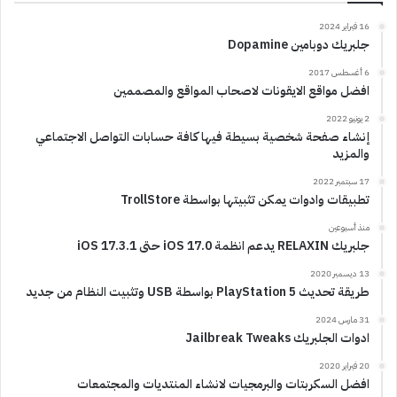
16 فبراير 2024
جلبريك دوبامين Dopamine
6 أغسطس 2017
افضل مواقع الايقونات لاصحاب المواقع والمصممين
2 يونيو 2022
إنشاء صفحة شخصية بسيطة فيها كافة حسابات التواصل الاجتماعي
والمزيد
17 سبتمبر 2022
تطبيقات وادوات يمكن تثبيتها بواسطة TrollStore
منذ أسبوعين
جلبريك RELAXIN يدعم انظمة iOS 17.0 حتى iOS 17.3.1
13 ديسمبر 2020
طريقة تحديث PlayStation 5 بواسطة USB وتثبيت النظام من جديد
31 مارس 2024
ادوات الجلبريك Jailbreak Tweaks
20 فبراير 2020
افضل السكربتات والبرمجيات لانشاء المنتديات والمجتمعات