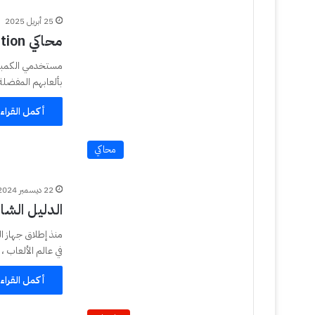
25 أبريل 2025
محاكي DuckStation
بألعابهم المفضلة
أكمل القراء
محاكي
22 ديسمبر 2024
الدليل الشامل PS4 Jailbreak – الادو
في عالم الألعاب 
أكمل القراء