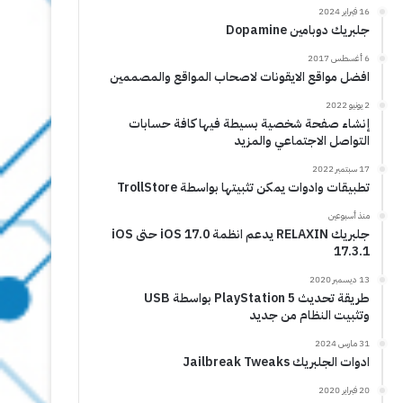
16 فبراير 2024
جلبريك دوبامين Dopamine
6 أغسطس 2017
افضل مواقع الايقونات لاصحاب المواقع والمصممين
2 يونيو 2022
إنشاء صفحة شخصية بسيطة فيها كافة حسابات
التواصل الاجتماعي والمزيد
17 سبتمبر 2022
تطبيقات وادوات يمكن تثبيتها بواسطة TrollStore
منذ أسبوعين
جلبريك RELAXIN يدعم انظمة iOS 17.0 حتى iOS
17.3.1
13 ديسمبر 2020
طريقة تحديث PlayStation 5 بواسطة USB
وتثبيت النظام من جديد
31 مارس 2024
ادوات الجلبريك Jailbreak Tweaks
20 فبراير 2020