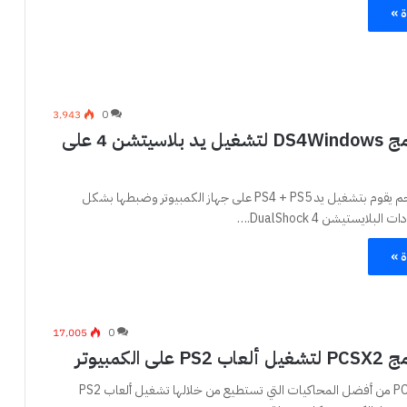
ة »
3٬943
0
تحميل برنامج DS4Windows لتشغيل يد بلاسيتشن 4 على
برنامج صغير الحجم يقوم بتشغيل يد PS4 + PS5 على جهاز الكمبيوتر وضبطها بشكل
بلايستيشن DualShock 4.…
ة »
17٬005
0
ى الكمبيوتر
يعتبر برنامج PCSX2 من أفضل المحاكيات التي تستطيع من خلالها تشغيل ألعاب PS2