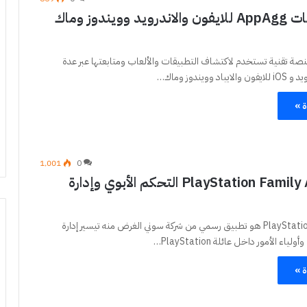
متجر تطبيقات AppAgg للايفون والاندرويد وويندوز وماك
بر AppAgg منصة تقنية تستخدم لاكتشاف التطبيقات والألعاب ومتابعتها عبر عدة
وويندوز وماك…
ة »
1٬001
0
تطبيق PlayStation Family App التحكم الأبوي وإدارة
تطبيق PlayStation Family هو تطبيق رسمي من شركة سوني الغرض منه تيسير إدارة
ء الأمور داخل عائلة PlayStation…
ة »