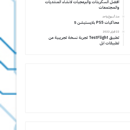
افضل السكربتات والبرمجيات لانشاء المنتديات
والمجتمعات
منذ أسبوع واحد
محاكيات PS5 بلايستيشن 5
22 فبراير 2022
تطبيق TestFlight تجربة نسخة تجريبية من
تطبيقات ابل