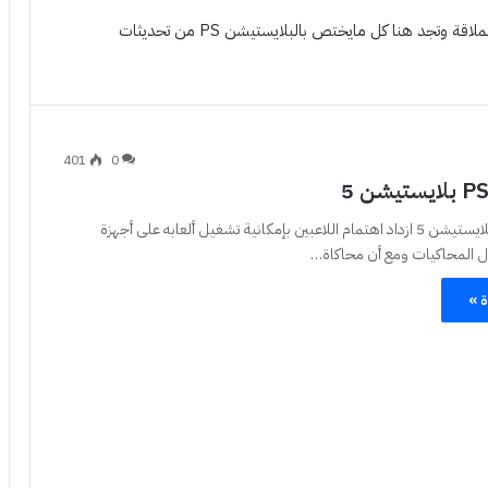
جهاز كونسلت البلايستيشن للالعاب من انتاج شركة سوني العملاقة وتجد هنا كل مايختص بالبلايستيشن PS من تحديثات
401
0
منذ إطلاق جهاز بلايستيشن 5 ازداد اهتمام اللاعبين بإمكانية تشغيل ألعابه على أجهزة
ال المحاكيات ومع أن محاكاة…
ة »