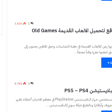
3٬836
1
افضل المواقع لتحميل الالعاب القديمة Old Games
ا زمن الالعاب القديمة في حقبة الثمانينات وحتى الالفين يحنون إلى
لتي امضوا معها وقتاً ممتعاً…
ة »
5٬765
0
ستيشن PS5 – PS4
يواجه الكثير من مستخدمي جهاز البلايستيشن PlayStation في معظم الاحيان أخطاء تظهر
روف وأرقام) وبالطبع شركة سوني/البلايستيشن…