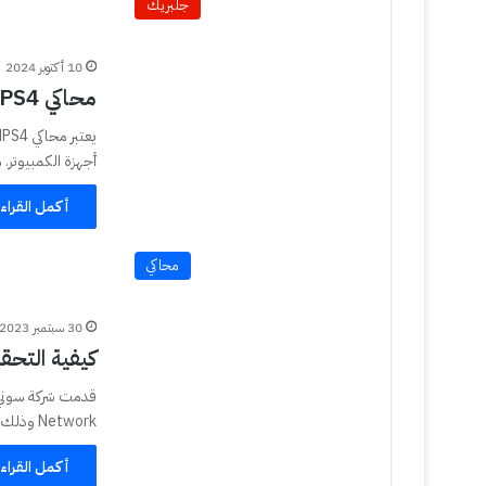
جلبريك
10 أكتوبر 2024
محاكي ShadPS4 تشغيل ألعاب بلايستيشن 4 على الكمبيوتر
أجهزة الكمبيوتر. مميزات محاك
أكمل القراء
محاكي
30 سبتمبر 2023
كيفية التحق
Network وذلك في حالة تعليق حسابك بسبب انتهاكات…
أكمل القراء