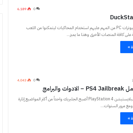
6٬189
0
مستخدمي الكمبيوترات PC من المهم عليهم استخدام المحاكيات ليتمكنوا من اللعب
 على كافة المنصات الأخرى وهذا ما يميز…
ة »
4٬043
0
ات والبرامج
منذ إطلاق جهاز البلايستيشن PlayStation 4 أصبح الجلبريك واحداً من أكثر المواضيع إثارة
، ومع مرور السنوات…
ة »