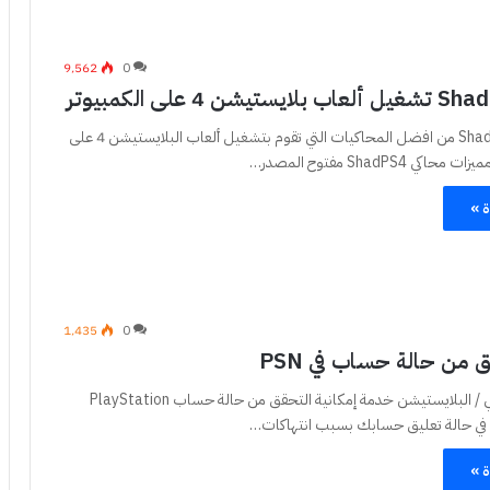
9٬562
0
يعتبر محاكي ShadPS4 من افضل المحاكيات التي تقوم بتشغيل ألعاب البلايستيشن 4 على
ي ShadPS4 مفتوح المصدر…
ة »
1٬435
0
ق من حالة حساب في PSN
قدمت شركة سوني / البلايستيشن خدمة إمكانية التحقق من حالة حساب PlayStation
ة »