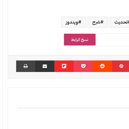
تحديث
شرح
ويندوز
نسخ الرابط
بينتيريست
‏Reddit
‫Pocket
Flipboard
مشاركة عبر البريد
طباعة