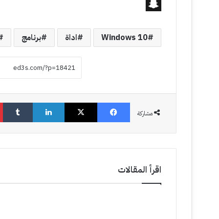
S
n
Windows 10
اداة
برنامج
a
p
c
h
فيسبوك
‫X
لينكدإن
‏Tumblr
a
مشاركة
t
اقرأ المقالات