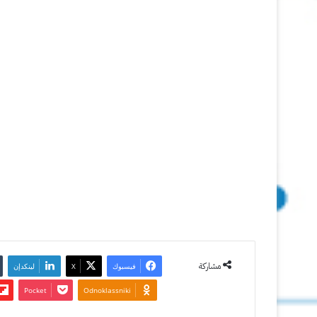
Creators
Update
18 أكتوبر
2017
آخر تحديث:
18 أكتوبر
2017
4
3٬293
مشاركة
فيسبوك
‫X
لينكدإن
‫Pocket
Odnoklassniki