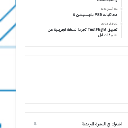
منذ أسبوع واحد
محاكيات PS5 بلايستيشن 5
22 فبراير 2022
تطبيق TestFlight تجربة نسخة تجريبية من
تطبيقات ابل
اشترك في النشرة البريدية