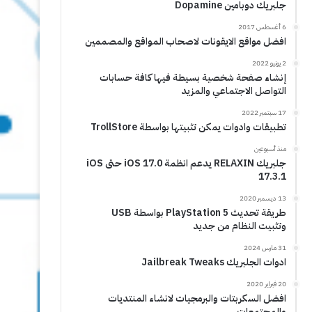
جلبريك دوبامين Dopamine
6 أغسطس 2017
افضل مواقع الايقونات لاصحاب المواقع والمصممين
2 يونيو 2022
إنشاء صفحة شخصية بسيطة فيها كافة حسابات
التواصل الاجتماعي والمزيد
17 سبتمبر 2022
تطبيقات وادوات يمكن تثبيتها بواسطة TrollStore
منذ أسبوعين
جلبريك RELAXIN يدعم انظمة iOS 17.0 حتى iOS
17.3.1
13 ديسمبر 2020
طريقة تحديث PlayStation 5 بواسطة USB
وتثبيت النظام من جديد
31 مارس 2024
ادوات الجلبريك Jailbreak Tweaks
20 فبراير 2020
افضل السكربتات والبرمجيات لانشاء المنتديات
والمجتمعات