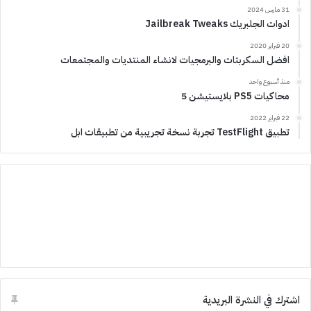
31 مارس 2024
ادوات الجلبريك Jailbreak Tweaks
20 فبراير 2020
افضل السكربتات والبرمجيات لانشاء المنتديات والمجتمعات
منذ أسبوع واحد
محاكيات PS5 بلايستيشن 5
22 فبراير 2022
تطبيق TestFlight تجربة نسخة تجريبية من تطبيقات ابل
اشترك في النشرة البريدية