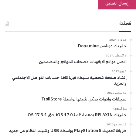
مُحدّثة
16 فبراير 2024
جلبريك دوبامين Dopamine
6 أغسطس 2017
افضل مواقع الايقونات لاصحاب المواقع والمصممين
2 يونيو 2022
إنشاء صفحة شخصية بسيطة فيها كافة حسابات التواصل الاجتماعي
والمزيد
17 سبتمبر 2022
تطبيقات وادوات يمكن تثبيتها بواسطة TrollStore
منذ أسبوعين
جلبريك RELAXIN يدعم انظمة iOS 17.0 حتى iOS 17.3.1
13 ديسمبر 2020
طريقة تحديث PlayStation 5 بواسطة USB وتثبيت النظام من جديد