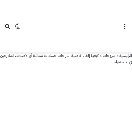
خاصية
اقتراحات
حسابات
القائمة
الوضع ال
بح
مماثلة
أو
الرئيسية
»
شروحات
»
كيفية إلغاء خاصية اقتراحات حسابات مماثلة أو الاصدقاء المقترحين
الاصدقاء
في الانستقرام
المقترحين
في
الانستقرام
5
سبتمبر
2021