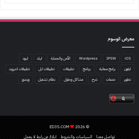
معرض الوسوم
iOS
IPSW
Wordpress
الأمن والحماية
ايباد
ايبود
ايفون
برامج مجانية
برنامج
تطبيقات
تطبيقات ابل
تطبيقات اندرويد
تطوير
خدمات
شرح
مشاكل وحلول
نظام تشغيل
ويندوز
ED3S.COM
© 2026
تواصل معنا
السياسات والشروط
ابلاغ عن رابط لا يعمل