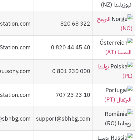
نيوزيلندا (NZ)
النرويج
station.com
820 68 322
(NO)
yStation.com
0 820 44 45 40
النمسا (AT)
بولندا
eu.sony.com
0 801 230 000
(PL)
station.com
707 23 23 10
البرتغال (PT)
@sbhbg.com
support@sbhbg.com
رومانيا (RO)
روسيا