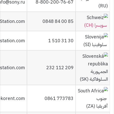
nfo@sony.ru
8-800-200-76-67
(RU)
Station.com
0848 84 00 85
سويسرا (CH)
station.com
1 510 31 30
سلوفينيا (SI)
station.com
232 112 209
الجمهورية
السلوفاكية (SK)
جنوب
0861 773783
ekorent.com
أفريقيا (ZA)