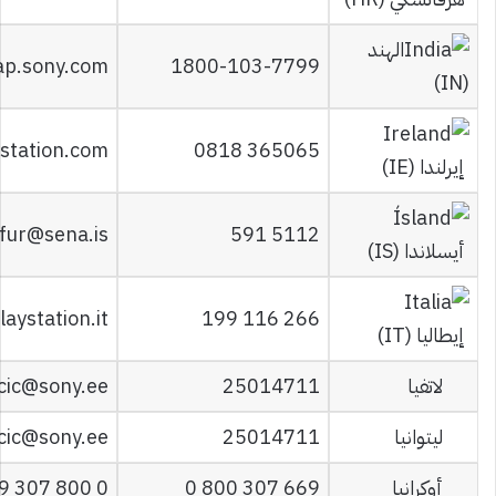
الهند
ap.sony.com
1800-103-7799
(IN)
station.com
0818 365065
إيرلندا (IE)
afur@sena.is
591 5112
أيسلاندا (IS)
aystation.it
199 116 266
إيطاليا (IT)
لاتفيا
25014711
cic@sony.ee
ليتوانيا
25014711
cic@sony.ee
أوكرانيا
0 800 307 669
0 800 307 669