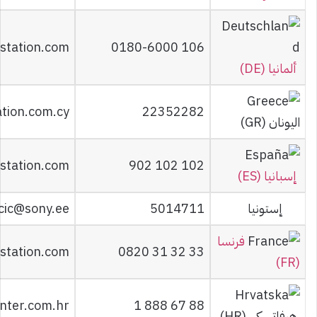
station.com
0180-6000 106
ألمانيا (DE)
ation.com.cy
22352282
اليونان (GR)
station.com
902 102 102
إسبانيا (ES)
إستونيا
5014711
cic@sony.ee
فرنسا
ystation.com
0820 31 32 33
(FR)
nter.com.hr
1 888 67 88
هرفاتسكي (HR)