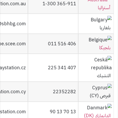
tion.com.au
1-300 365-911
أستراليا
@sbhbg.com
بلغاريا
be.scee.com
011 516 406
بلجيكا
ystation.cz
225 341 407
التشيك
ation.com.cy
22352282
قبرص (CY)
station.com
90 13 70 13
الدانمارك (DK)