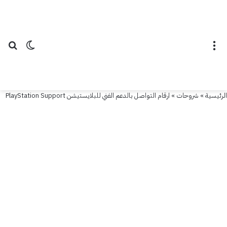
القائمة
الوضع ال
بح
الرئيسية
»
شروحات
»
ارقام التواصل بالدعم الفني للبلايستيشن PlayStation Support