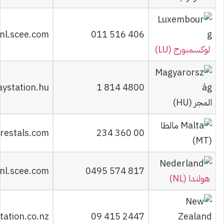
nl.scee.com
011 516 406
لوكسمبورج (LU)
aystation.hu
1 814 4800
المجر (HU)
مالطا
restals.com
234 360 00
(MT)
nl.scee.com
0495 574 817
هولندا (NL)
tation.co.nz
09 415 2447