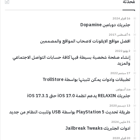
مُحدّثة
16 فبراير 2024
جلبريك دوبامين Dopamine
6 أغسطس 2017
افضل مواقع الايقونات لاصحاب المواقع والمصممين
2 يونيو 2022
إنشاء صفحة شخصية بسيطة فيها كافة حسابات التواصل الاجتماعي
والمزيد
17 سبتمبر 2022
تطبيقات وادوات يمكن تثبيتها بواسطة TrollStore
منذ أسبوعين
جلبريك RELAXIN يدعم انظمة iOS 17.0 حتى iOS 17.3.1
13 ديسمبر 2020
طريقة تحديث PlayStation 5 بواسطة USB وتثبيت النظام من جديد
31 مارس 2024
ادوات الجلبريك Jailbreak Tweaks
20 فبراير 2020