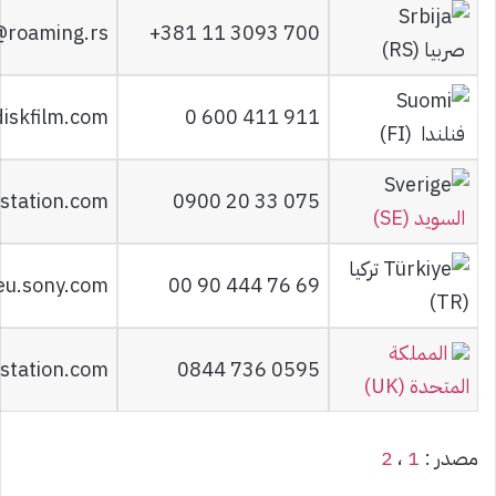
@roaming.rs
+381 11 3093 700
صربيا (RS)
diskfilm.com
0 600 411 911
فنلندا (FI)
station.com
0900 20 33 075
السويد (SE)
تركيا
eu.sony.com
00 90 444 76 69
(TR)
المملكة
station.com
0844 736 0595
المتحدة (UK)
مصدر :
1
،
2