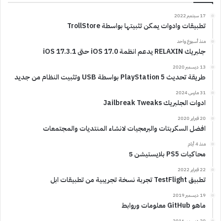
17 سبتمبر 2022
تطبيقات وادوات يمكن تثبيتها بواسطة TrollStore
منذ أسبوع واحد
جلبريك RELAXIN يدعم انظمة iOS 17.0 حتى iOS 17.3.1
13 ديسمبر 2020
طريقة تحديث PlayStation 5 بواسطة USB وتثبيت النظام من جديد
31 مارس 2024
ادوات الجلبريك Jailbreak Tweaks
20 فبراير 2020
افضل السكربتات والبرمجيات لانشاء المنتديات والمجتمعات
منذ 4 أيام
محاكيات PS5 بلايستيشن 5
22 فبراير 2022
تطبيق TestFlight تجربة نسخة تجريبية من تطبيقات ابل
19 ديسمبر 2019
ماهو GitHub معلومات وروابط
20 ديسمبر 2016