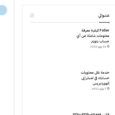
عشوائي
Foller كيفية معرفة
معلومات شاملة عن أي
حساب بتويتر
16 يونيو 2020
خدمة نقل محتويات
حسابك في تمبلر إلى
الووردبريس
7 يوليو 2011
قالب fifty-fifth-street