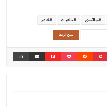
جالكسي
خلفيات
لانشر
نسخ الرابط
بينتيريست
‏Reddit
‫Pocket
Flipboard
مشاركة عبر البريد
طباعة