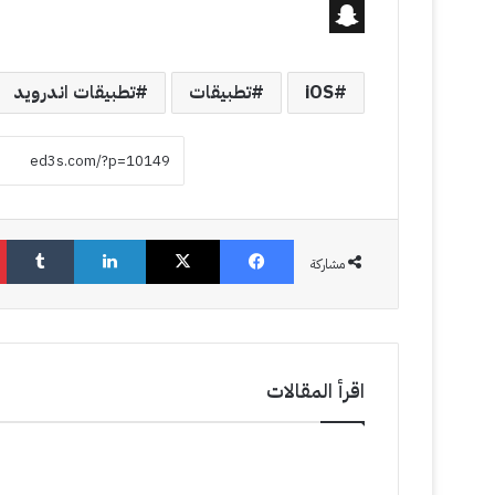
S
n
iOS
تطبيقات
تطبيقات اندرويد
a
p
c
h
فيسبوك
‫X
لينكدإن
‏Tumblr
a
مشاركة
t
اقرأ المقالات