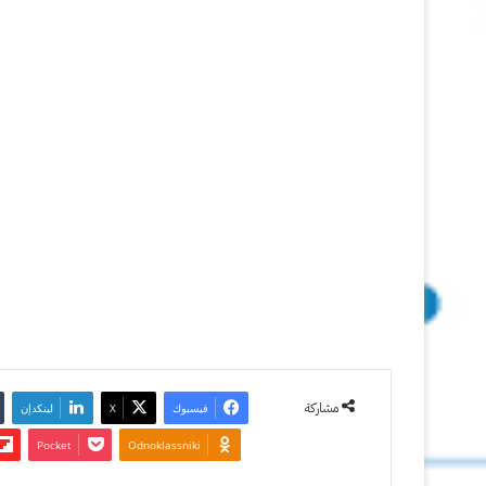
شاشة
14
سبتمبر
2013
آخر تحديث:
14 سبتمبر
2013
0
3٬731
مشاركة
فيسبوك
‫X
لينكدإن
‫Pocket
Odnoklassniki