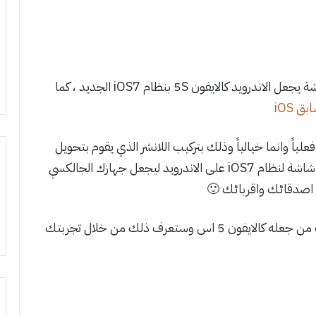
مرة أخرى يعود لنا تطبيق Espier بلانشر وقفل شاشة يجعل الاندرويد كالايفون 5S بنظام iOS7 الجديد ، كما
 iOS
يد ليس تثبيتاً فعلياً وانما خيالياً وذلك بتركيب اللانشر الذي يقوم بتحويل
الايقونات والنظام لديك الى iOS 7 وايضاً توفير قفل شاشة لنظام iOS7 على الاندرويد ليجعل جهازك الجالكسي
 اصدقائك واقربائك 🙂
يحتوي اللانشر على العديد من الخيارات التي تمكنك من جعله كالايفون 5 اس وستعرف ذلك من خلال تجربتك