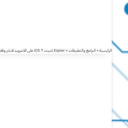
Espier
تثبيت
iOS
الرئيسية
»
البرامج والتطبيقات
»
Espier تثبيت iOS 7 على الاندرويد لانشر وقفل شاشة
7
على
الاندرويد
لانشر
وقفل