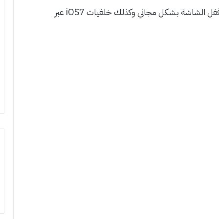
يمكنك تحميل لانشر Espier على الاندرويد وايضاً قفل الشاشة بشكل مجاني وكذلك خلفيات iOS7 عبر