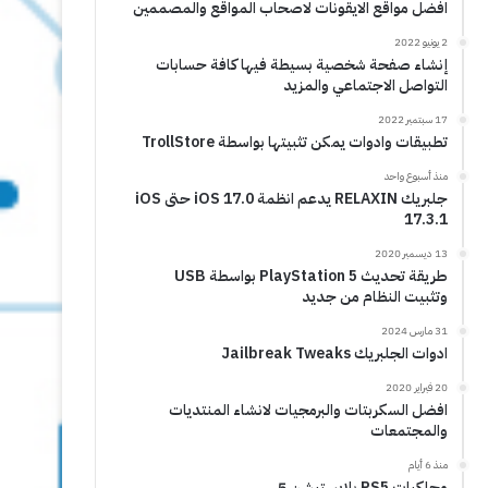
افضل مواقع الايقونات لاصحاب المواقع والمصممين
2 يونيو 2022
إنشاء صفحة شخصية بسيطة فيها كافة حسابات
التواصل الاجتماعي والمزيد
17 سبتمبر 2022
تطبيقات وادوات يمكن تثبيتها بواسطة TrollStore
منذ أسبوع واحد
جلبريك RELAXIN يدعم انظمة iOS 17.0 حتى iOS
17.3.1
13 ديسمبر 2020
طريقة تحديث PlayStation 5 بواسطة USB
وتثبيت النظام من جديد
31 مارس 2024
ادوات الجلبريك Jailbreak Tweaks
20 فبراير 2020
افضل السكربتات والبرمجيات لانشاء المنتديات
والمجتمعات
منذ 6 أيام
محاكيات PS5 بلايستيشن 5