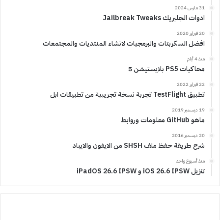
31 مارس 2024
ادوات الجلبريك Jailbreak Tweaks
20 فبراير 2020
افضل السكربتات والبرمجيات لانشاء المنتديات والمجتمعات
منذ 4 أيام
محاكيات PS5 بلايستيشن 5
22 فبراير 2022
تطبيق TestFlight تجربة نسخة تجريبية من تطبيقات ابل
19 ديسمبر 2019
ماهو GitHub معلومات وروابط
20 ديسمبر 2016
شرح طريقة حفظ ملف SHSH من الايفون والايباد
منذ أسبوع واحد
تنزيل iOS 26.6 IPSW و iPadOS 26.6 IPSW