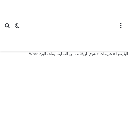
شروحات
شرح
القائمة
الوضع ال
بح
طريقة
تضمين
الرئيسية
»
شروحات
»
شرح طريقة تضمين الخطوط بملف الورد Word
الخطوط
بملف
الورد
Word
2 أبريل
2019
آخر