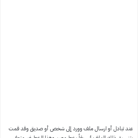
عند تبادل أو ارسال ملف وورد إلى شخص أو صديق وقد قمت
بتنسيق ذلك الملف مُسبقاً بخط معين وهذا الخط غير متوفر