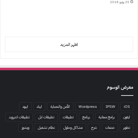
25 يونيو 2018
اظهر المزيد
معرض الوسوم
iOS
IPSW
Wordpress
الأمن والحماية
ايباد
ايبود
ايفون
برامج مجانية
برنامج
تطبيقات
تطبيقات ابل
تطبيقات اندرويد
تطوير
خدمات
شرح
مشاكل وحلول
نظام تشغيل
ويندوز