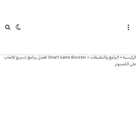
البرامج والتطبيقات
Smart
Game
القائمة
الوضع ال
بح
Booster
افضل
برنامج
الرئيسية
»
البرامج والتطبيقات
»
Smart Game Booster افضل برنامج لتسريع الالعاب
على الكمبيوتر
لتسريع
الالعاب
على
الكمبيوتر
1 فبراير
2020