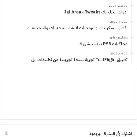
31 مارس 2024
ادوات الجلبريك Jailbreak Tweaks
20 فبراير 2020
افضل السكربتات والبرمجيات لانشاء المنتديات والمجتمعات
منذ أسبوع واحد
محاكيات PS5 بلايستيشن 5
22 فبراير 2022
تطبيق TestFlight تجربة نسخة تجريبية من تطبيقات ابل
اشترك في النشرة البريدية