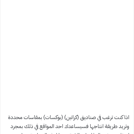
اذا كنت ترغب في صناديق (كراتين) (بوكسات) بمقاسات محددة
وتريد طريقة انتاجها فسيساعدك احد المواقع في ذلك
بمجرد