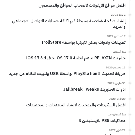
افضل مواقع الايقونات لاصحاب المواقع والمصممين
2 يونيو 2022
إنشاء صفحة شخصية بسيطة فيها كافة حسابات التواصل الاجتماعي
والمزيد
17 سبتمبر 2022
تطبيقات وادوات يمكن تثبيتها بواسطة TrollStore
منذ أسبوعين
جلبريك RELAXIN يدعم انظمة iOS 17.0 حتى iOS 17.3.1
13 ديسمبر 2020
طريقة تحديث PlayStation 5 بواسطة USB وتثبيت النظام من جديد
31 مارس 2024
ادوات الجلبريك Jailbreak Tweaks
20 فبراير 2020
افضل السكربتات والبرمجيات لانشاء المنتديات والمجتمعات
منذ أسبوع واحد
محاكيات PS5 بلايستيشن 5
22 فبراير 2022