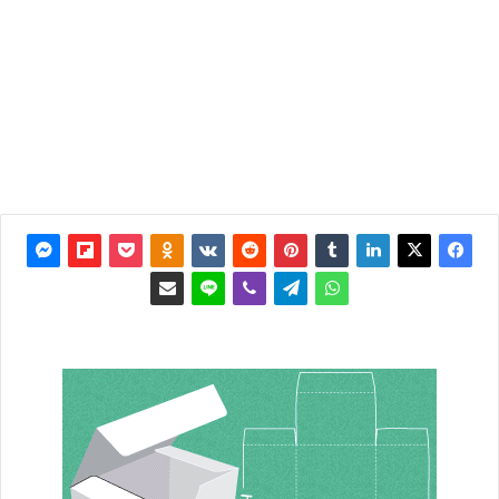
تحديث:
25
ديسمبر
2021
0
4٬799