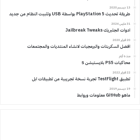
13 ديسمبر 2020
طريقة تحديث PlayStation 5 بواسطة USB وتثبيت النظام من جديد
31 مارس 2024
ادوات الجلبريك Jailbreak Tweaks
20 فبراير 2020
افضل السكربتات والبرمجيات لانشاء المنتديات والمجتمعات
منذ 6 أيام
محاكيات PS5 بلايستيشن 5
22 فبراير 2022
تطبيق TestFlight تجربة نسخة تجريبية من تطبيقات ابل
19 ديسمبر 2019
ماهو GitHub معلومات وروابط