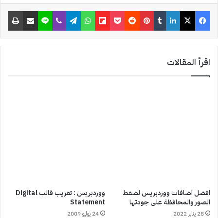
a
فيسبوك
‫X
لينكدإن
‏Tumblr
بينتيريست
‏Reddit
‫Pocket
Flipboard
واتساب
تيلقرام
ڤايبر
لاين
مشاركة عبر البريد
طباعة
t
اقرأ المقالات
افضل اضافات ووردبريس لضغط
ووردبريس : تعريب قالب Digital
الصور والمحافظة على جودتها
Statement
28 يناير 2022
24 يوليو 2009