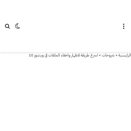
شروحات
اسرع
طريقة
القائمة
الوضع ال
بح
لاظهار
واخفاء
الرئيسية
»
شروحات
»
اسرع طريقة لاظهار واخفاء الملفات في ويندوز 10
الملفات
في
ويندوز
10
23
أغسطس
2015