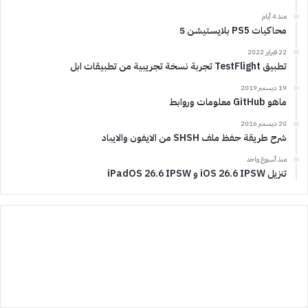
منذ 4 أيام
محاكيات PS5 بلايستيشن 5
22 فبراير 2022
تطبيق TestFlight تجربة نسخة تجريبية من تطبيقات ابل
19 ديسمبر 2019
ماهو GitHub معلومات وروابط
20 ديسمبر 2016
شرح طريقة حفظ ملف SHSH من الايفون والايباد
منذ أسبوع واحد
تنزيل iOS 26.6 IPSW و iPadOS 26.6 IPSW