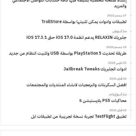
إنشاء صفحة شخصية بسيطة فيها كافة حسابات التواصل الاجتماعي
والمزيد
17 سبتمبر 2022
تطبيقات وادوات يمكن تثبيتها بواسطة TrollStore
منذ أسبوعين
جلبريك RELAXIN يدعم انظمة iOS 17.0 حتى iOS 17.3.1
13 ديسمبر 2020
طريقة تحديث PlayStation 5 بواسطة USB وتثبيت النظام من جديد
31 مارس 2024
ادوات الجلبريك Jailbreak Tweaks
20 فبراير 2020
افضل السكربتات والبرمجيات لانشاء المنتديات والمجتمعات
منذ أسبوع واحد
محاكيات PS5 بلايستيشن 5
22 فبراير 2022
تطبيق TestFlight تجربة نسخة تجريبية من تطبيقات ابل