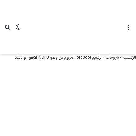
القائمة
الوضع ال
بح
الرئيسية
»
شروحات
»
برنامج RecBoot الخروج من وضع DFU في الايفون والايباد
البرامج والتطبيقات
شروحات