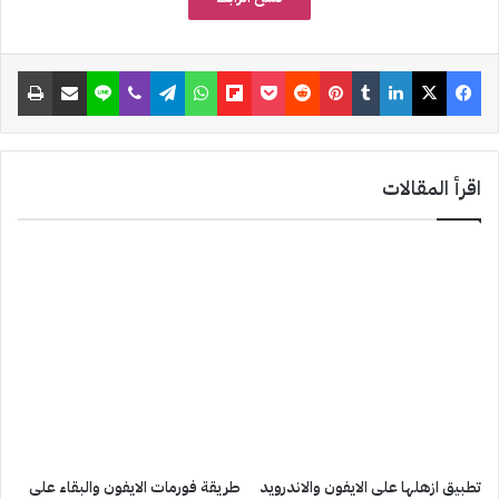
a
t
فيسبوك
‫X
لينكدإن
‏Tumblr
بينتيريست
‏Reddit
‫Pocket
Flipboard
واتساب
تيلقرام
ڤايبر
لاين
مشاركة عبر البريد
طباعة
اقرأ المقالات
تطبيق ازهلها على الايفون والاندرويد
طريقة فورمات الايفون والبقاء على