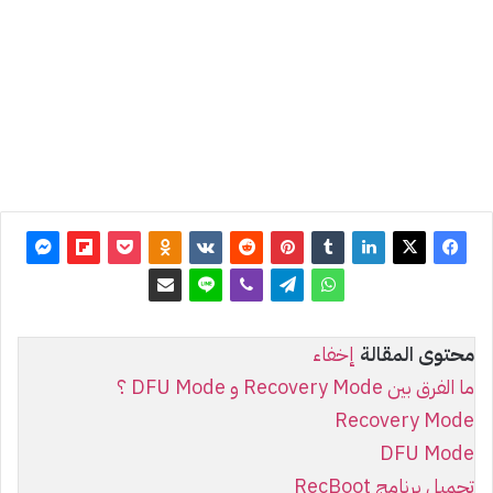
آخر
تحديث:
26 فبراير
2022
0
11٬547
محتوى المقالة
إخفاء
ما الفرق بين Recovery Mode و DFU Mode ؟
Recovery Mode
DFU Mode
تحميل برنامج RecBoot