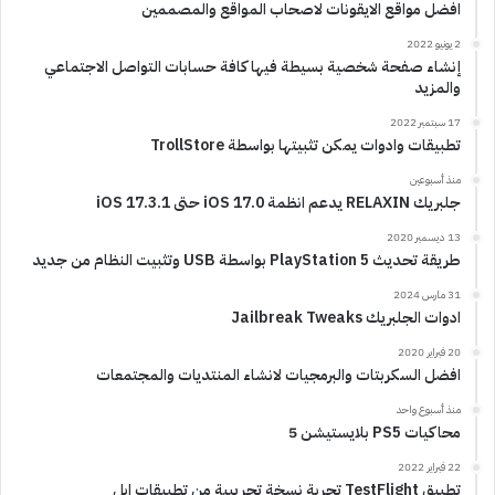
افضل مواقع الايقونات لاصحاب المواقع والمصممين
2 يونيو 2022
إنشاء صفحة شخصية بسيطة فيها كافة حسابات التواصل الاجتماعي
والمزيد
17 سبتمبر 2022
تطبيقات وادوات يمكن تثبيتها بواسطة TrollStore
منذ أسبوعين
جلبريك RELAXIN يدعم انظمة iOS 17.0 حتى iOS 17.3.1
13 ديسمبر 2020
طريقة تحديث PlayStation 5 بواسطة USB وتثبيت النظام من جديد
31 مارس 2024
ادوات الجلبريك Jailbreak Tweaks
20 فبراير 2020
افضل السكربتات والبرمجيات لانشاء المنتديات والمجتمعات
منذ أسبوع واحد
محاكيات PS5 بلايستيشن 5
22 فبراير 2022
تطبيق TestFlight تجربة نسخة تجريبية من تطبيقات ابل