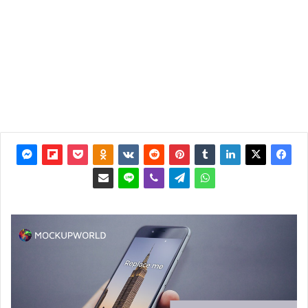
آخر
تحديث:
12 يوليو
2018
0
3٬904