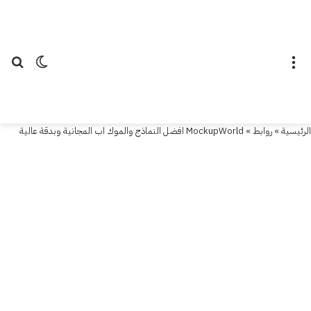
القائمة
الوضع ال
بح
الرئيسية
»
روابط
»
MockupWorld افضل النماذج والموك اب المجانية وبدقة عالية