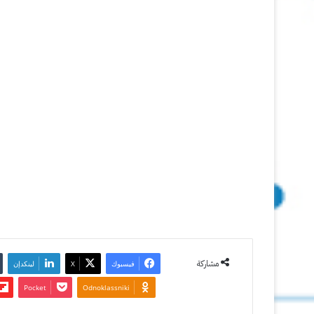
web
المجاني
31 يناير
2012
آخر تحديث:
4 مايو 2017
2
3٬273
مشاركة
فيسبوك
‫X
لينكدإن
‫Pocket
Odnoklassniki