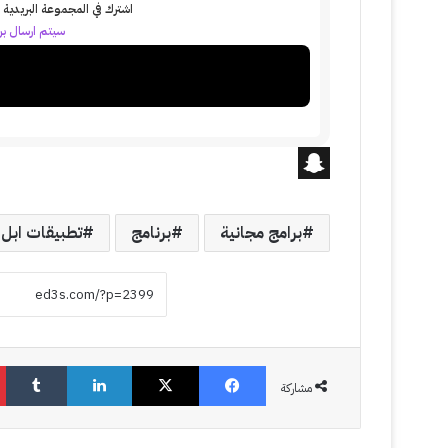
اشترك في المجموعة البريدية ل
سيتم ارسال بري
S
n
برامج مجانية
برنامج
تطبيقات ابل
a
p
c
h
فيسبوك
‫X
لينكدإن
‏Tumblr
a
مشاركة
t