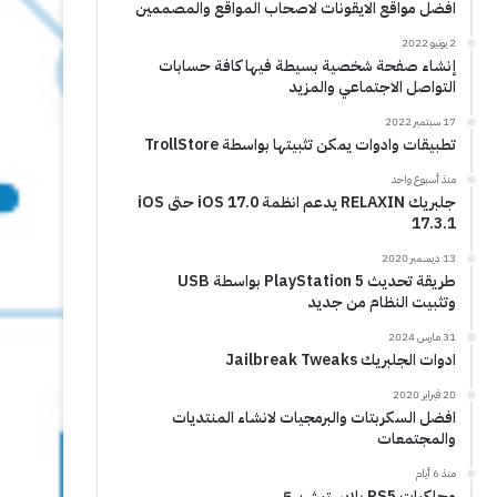
افضل مواقع الايقونات لاصحاب المواقع والمصممين
2 يونيو 2022
إنشاء صفحة شخصية بسيطة فيها كافة حسابات
التواصل الاجتماعي والمزيد
17 سبتمبر 2022
تطبيقات وادوات يمكن تثبيتها بواسطة TrollStore
منذ أسبوع واحد
جلبريك RELAXIN يدعم انظمة iOS 17.0 حتى iOS
17.3.1
13 ديسمبر 2020
طريقة تحديث PlayStation 5 بواسطة USB
وتثبيت النظام من جديد
31 مارس 2024
ادوات الجلبريك Jailbreak Tweaks
20 فبراير 2020
افضل السكربتات والبرمجيات لانشاء المنتديات
والمجتمعات
منذ 6 أيام
محاكيات PS5 بلايستيشن 5