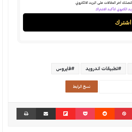
تصلك آخر المقالات على البريد الالكتروني
د الكتروني لتأكيد الاشتراك
تطبيقات اندرويد
فايروس
نسخ الرابط
بينتيريست
‏Reddit
‫Pocket
Flipboard
مشاركة عبر البريد
طباعة