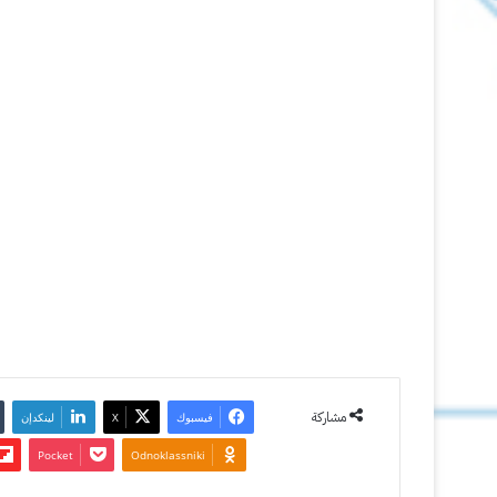
ماسنجر
Hookt
3 مارس
2012
آخر تحديث:
4 ديسمبر
2012
0
3٬045
مشاركة
فيسبوك
‫X
لينكدإن
‫Pocket
Odnoklassniki