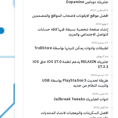
جلبريك دوبامين Dopamine
6 أغسطس 2017
افضل مواقع الايقونات لاصحاب المواقع والمصممين
2 يونيو 2022
إنشاء صفحة شخصية بسيطة فيها كافة حسابات
التواصل الاجتماعي والمزيد
17 سبتمبر 2022
تطبيقات وادوات يمكن تثبيتها بواسطة TrollStore
منذ أسبوعين
جلبريك RELAXIN يدعم انظمة iOS 17.0 حتى iOS
17.3.1
13 ديسمبر 2020
طريقة تحديث PlayStation 5 بواسطة USB
وتثبيت النظام من جديد
31 مارس 2024
ادوات الجلبريك Jailbreak Tweaks
20 فبراير 2020
افضل السكربتات والبرمجيات لانشاء المنتديات
والمجتمعات