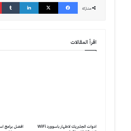
فيسبوك
‫X
لينكدإن
‏Tumblr
a
مشاركة
t
اقرأ المقالات
ادوات الجلبريك لاظهار باسوورد WiFi
افضل برامج اس