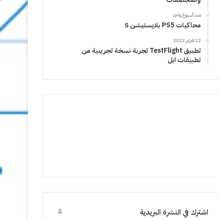
منذ أسبوع واحد
محاكيات PS5 بلايستيشن 5
22 فبراير 2022
تطبيق TestFlight تجربة نسخة تجريبية من
تطبيقات ابل
اشترك في النشرة البريدية