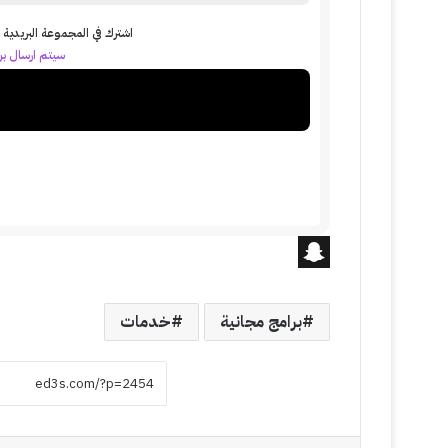
اشترك في المجموعة البريدية ل
سيتم ارسال بري
S
n
برامج مجانية
خدمات
a
p
c
h