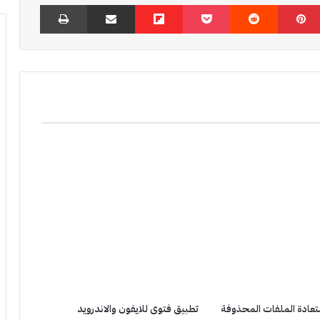
بينتيريست
‏Reddit
‫Pocket
Flipboard
مشاركة عبر البريد
طباعة
تعادة الملفات المحذوفة
تطبيق فتوى للايفون والاندرويد