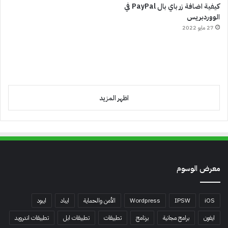
كيفية اضافة زر باي بال PayPal في
الووردبريس
27 مايو 2022
اظهر المزيد
معرض الوسوم
iOS
IPSW
Wordpress
الأمن والحماية
ايباد
ايبود
ايفون
برامج مجانية
برنامج
تطبيقات
تطبيقات ابل
تطبيقات اندرويد