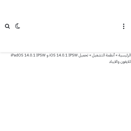
القائمة
الوضع ال
بح
الرئيسية
»
أنظمة التشغيل
»
تحميل iOS 14.0.1 IPSW و iPadOS 14.0.1 IPSW
للايفون والايباد
أنظمة التشغيل