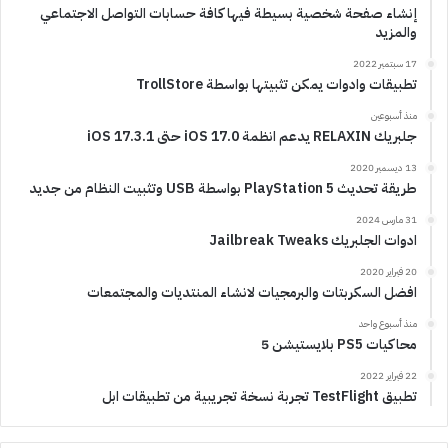
إنشاء صفحة شخصية بسيطة فيها كافة حسابات التواصل الاجتماعي
والمزيد
17 سبتمبر 2022
تطبيقات وادوات يمكن تثبيتها بواسطة TrollStore
منذ أسبوعين
جلبريك RELAXIN يدعم انظمة iOS 17.0 حتى iOS 17.3.1
13 ديسمبر 2020
طريقة تحديث PlayStation 5 بواسطة USB وتثبيت النظام من جديد
31 مارس 2024
ادوات الجلبريك Jailbreak Tweaks
20 فبراير 2020
افضل السكربتات والبرمجيات لانشاء المنتديات والمجتمعات
منذ أسبوع واحد
محاكيات PS5 بلايستيشن 5
22 فبراير 2022
تطبيق TestFlight تجربة نسخة تجريبية من تطبيقات ابل