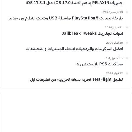
جلبريك RELAXIN يدعم انظمة iOS 17.0 حتى iOS 17.3.1
13 ديسمبر 2020
طريقة تحديث PlayStation 5 بواسطة USB وتثبيت النظام من جديد
31 مارس 2024
ادوات الجلبريك Jailbreak Tweaks
20 فبراير 2020
افضل السكربتات والبرمجيات لانشاء المنتديات والمجتمعات
منذ أسبوع واحد
محاكيات PS5 بلايستيشن 5
22 فبراير 2022
تطبيق TestFlight تجربة نسخة تجريبية من تطبيقات ابل