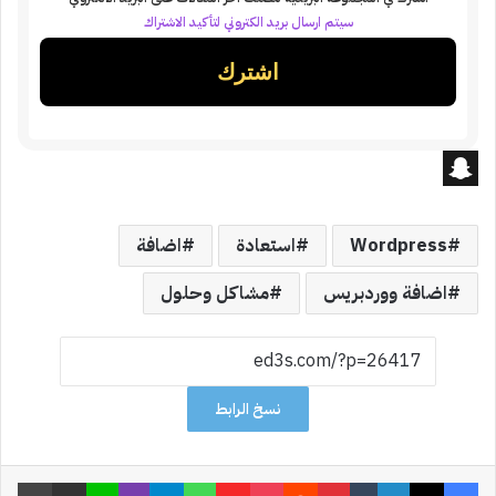
سيتم ارسال بريد الكتروني لتأكيد الاشتراك
S
n
Wordpress
استعادة
اضافة
a
اضافة ووردبريس
مشاكل وحلول
p
c
h
نسخ الرابط
a
t
فيسبوك
‫X
لينكدإن
‏Tumblr
بينتيريست
‏Reddit
‫Pocket
Flipboard
واتساب
تيلقرام
ڤايبر
لاين
مشاركة عبر البريد
طباعة