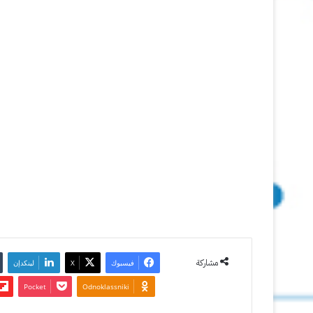
ويندوز
7
18 مايو
2012
آخر تحديث:
22 نوفمبر
2012
0
3٬570
مشاركة
فيسبوك
‫X
لينكدإن
‫Pocket
Odnoklassniki