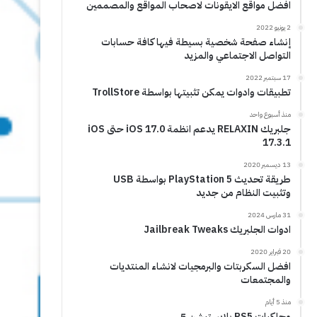
افضل مواقع الايقونات لاصحاب المواقع والمصممين
2 يونيو 2022
إنشاء صفحة شخصية بسيطة فيها كافة حسابات
التواصل الاجتماعي والمزيد
17 سبتمبر 2022
تطبيقات وادوات يمكن تثبيتها بواسطة TrollStore
منذ أسبوع واحد
جلبريك RELAXIN يدعم انظمة iOS 17.0 حتى iOS
17.3.1
13 ديسمبر 2020
طريقة تحديث PlayStation 5 بواسطة USB
وتثبيت النظام من جديد
31 مارس 2024
ادوات الجلبريك Jailbreak Tweaks
20 فبراير 2020
افضل السكربتات والبرمجيات لانشاء المنتديات
والمجتمعات
منذ 5 أيام
محاكيات PS5 بلايستيشن 5