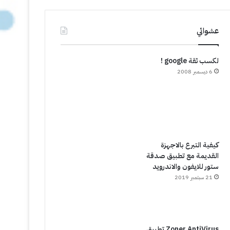
عشوائي
لكسب ثقة google !
6 ديسمبر 2008
كيفية التبرع بالاجهزة
القديمة مع تطبيق صدقة
ستور للايفون والاندرويد
21 سبتمبر 2019
Zoner AntiVirus تطبيق