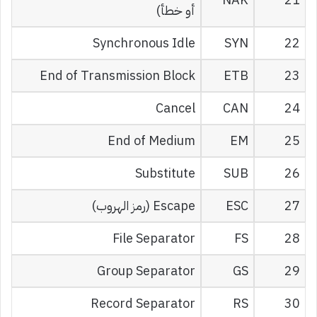
أو خطأ)
Synchronous Idle
SYN
22
End of Transmission Block
ETB
23
Cancel
CAN
24
End of Medium
EM
25
Substitute
SUB
26
27
ESC
Escape (رمز الهروب)
File Separator
FS
28
Group Separator
GS
29
Record Separator
RS
30