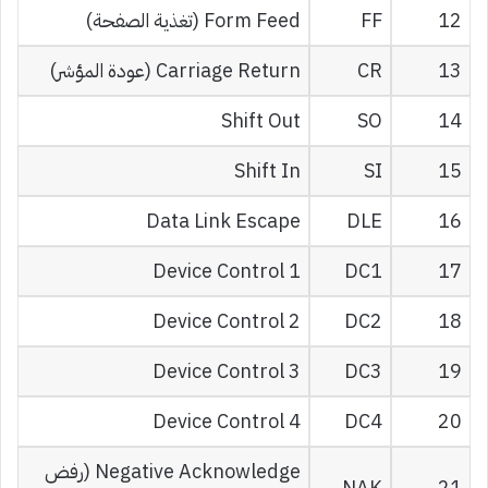
12
FF
Form Feed (تغذية الصفحة)
13
CR
Carriage Return (عودة المؤشر)
Shift Out
SO
14
Shift In
SI
15
Data Link Escape
DLE
16
Device Control 1
DC1
17
Device Control 2
DC2
18
Device Control 3
DC3
19
Device Control 4
DC4
20
Negative Acknowledge (رفض
NAK
21