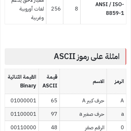
ANSI / ISO-
8
256
لغات أوروبية
8859-1
وغربية
امثلة على رموز ASCII
قيمة
القيمة الثنائية
الرمز
الاسم
Binary
ASCII
A
حرف كبير A
65
01000001
a
حرف صغير a
97
01100001
0
الرقم صفر
48
00110000