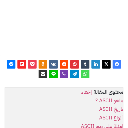
آخر
تحديث:
13 مارس
2026
0
7٬806
محتوى المقالة
إخفاء
ماهو ASCII ؟
تاريخ ASCII
أنواع ASCII
امثلة على رموز ASCII