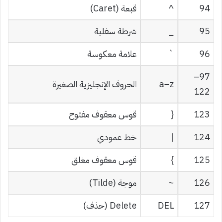
94
^
قبعة (Caret)
95
_
شرطة سفلية
96
`
علامة معكوسة
97–
a–z
الحروف الإنجليزية الصغيرة
122
123
{
قوس معقوف مفتوح
124
|
خط عمودي
125
}
قوس معقوف مغلق
126
~
موجة (Tilde)
127
DEL
Delete (حذف)