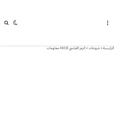
القائمة
الوضع ال
بح
الرئيسية
»
شروحات
»
الرمز القياسي ASCII معلومات