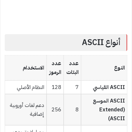
أنواع ASCII
عدد
عدد
النوع
الاستخدام
البتات
الرموز
ASCII القياسي
7
128
النظام الأصلي
ASCII الموسع
دعم لغات أوروبية
256
8
(Extended
إضافية
ASCII)
معيار لاحق يدعم