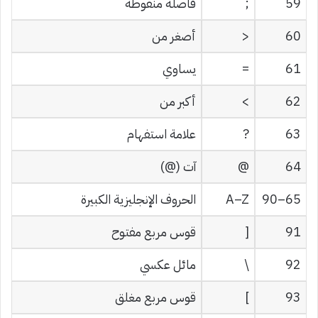
59
;
فاصلة منقوطة
60
<
أصغر من
61
=
يساوي
62
>
أكبر من
63
?
علامة استفهام
64
@
آت (@)
65–90
A–Z
الحروف الإنجليزية الكبيرة
91
[
قوس مربع مفتوح
92
\
مائل عكسي
93
]
قوس مربع مغلق