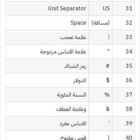
Unit Separator
US
31
32
(مسافة)
Space
33
!
علامة تعجب
34
“
علامة اقتباس مزدوجة
35
#
رمز الشباك
36
$
الدولار
37
%
النسبة المئوية
38
&
وعلامة العطف
39
‘
اقتباس مفرد
40
(
قوس مفتوح