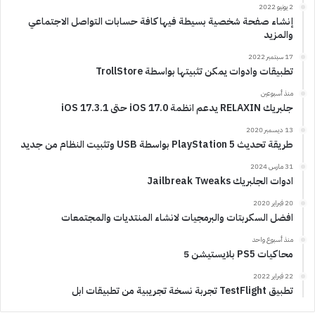
2 يونيو 2022
إنشاء صفحة شخصية بسيطة فيها كافة حسابات التواصل الاجتماعي
والمزيد
17 سبتمبر 2022
تطبيقات وادوات يمكن تثبيتها بواسطة TrollStore
منذ أسبوعين
جلبريك RELAXIN يدعم انظمة iOS 17.0 حتى iOS 17.3.1
13 ديسمبر 2020
طريقة تحديث PlayStation 5 بواسطة USB وتثبيت النظام من جديد
31 مارس 2024
ادوات الجلبريك Jailbreak Tweaks
20 فبراير 2020
افضل السكربتات والبرمجيات لانشاء المنتديات والمجتمعات
منذ أسبوع واحد
محاكيات PS5 بلايستيشن 5
22 فبراير 2022
تطبيق TestFlight تجربة نسخة تجريبية من تطبيقات ابل