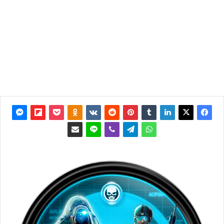
آخر
تحديث: 2
نوفمبر
2017
0
3٬447