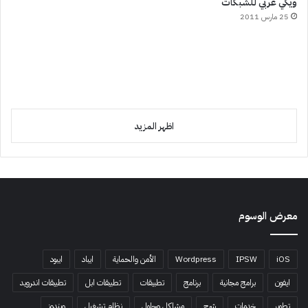
ويكي عربي للشبكات
25 مارس 2011
اظهر المزيد
معرض الوسوم
iOS
IPSW
Wordpress
الأمن والحماية
ايباد
ايبود
ايفون
برامج مجانية
برنامج
تطبيقات
تطبيقات ابل
تطبيقات اندرويد
تطوير
خدمات
شرح
مشاكل وحلول
نظام تشغيل
ويندوز