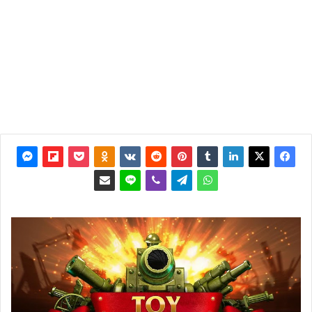
آخر
تحديث: 2
نوفمبر
2017
0
2٬784