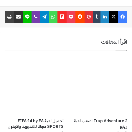
t
فيسبوك
‫X
لينكدإن
‏Tumblr
بينتيريست
‏Reddit
‫Pocket
Flipboard
واتساب
تيلقرام
ڤايبر
لاين
مشاركة عبر البريد
طباعة
اقرأ المقالات
Trap Adventure 2 اصعب لعبة
تحميل لعبة FIFA 14 by EA
ريترو
SPORTS مجانا للاندرويد والايفون