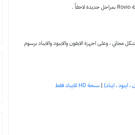
كل مجاني ، وعلى اجهزة الايفون والايبود والايباد برسوم
، ايبود ، ايباد)
|
نسخة HD للايباد فقط