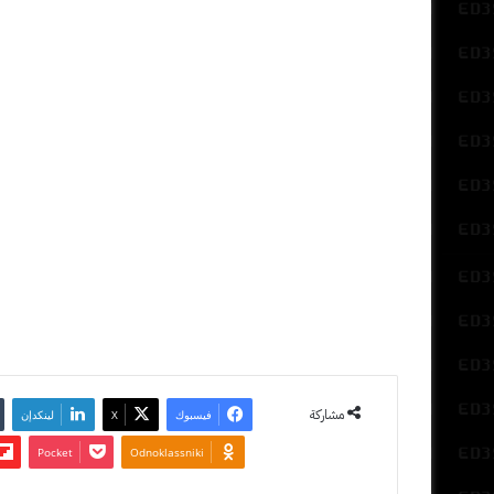
حرب
النجوم
9 نوفمبر
2012
آخر تحديث:
2 نوفمبر
2017
0
3٬232
مشاركة
فيسبوك
‫X
لينكدإن
‫Pocket
Odnoklassniki