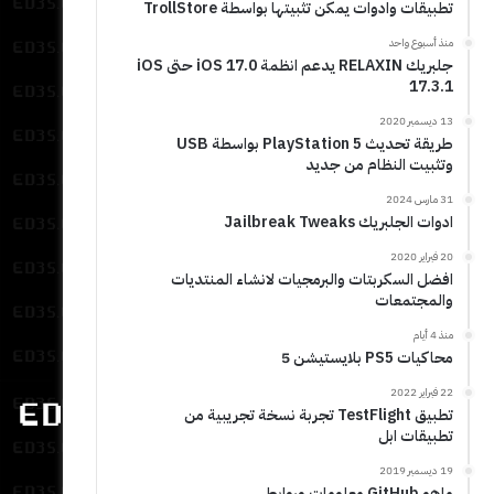
تطبيقات وادوات يمكن تثبيتها بواسطة TrollStore
منذ أسبوع واحد
جلبريك RELAXIN يدعم انظمة iOS 17.0 حتى iOS
17.3.1
13 ديسمبر 2020
طريقة تحديث PlayStation 5 بواسطة USB
وتثبيت النظام من جديد
31 مارس 2024
ادوات الجلبريك Jailbreak Tweaks
20 فبراير 2020
افضل السكربتات والبرمجيات لانشاء المنتديات
والمجتمعات
منذ 4 أيام
محاكيات PS5 بلايستيشن 5
22 فبراير 2022
تطبيق TestFlight تجربة نسخة تجريبية من
تطبيقات ابل
19 ديسمبر 2019
ماهو GitHub معلومات وروابط