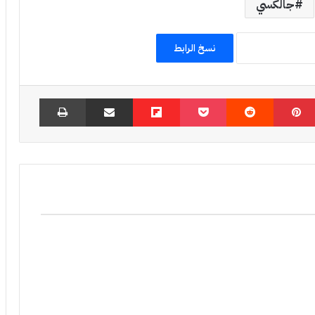
جالكسي
نسخ الرابط
بينتيريست
‏Reddit
‫Pocket
Flipboard
مشاركة عبر البريد
طباعة