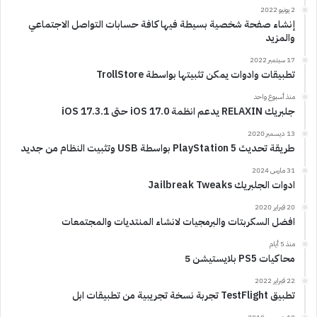
2 يونيو 2022
إنشاء صفحة شخصية بسيطة فيها كافة حسابات التواصل الاجتماعي
والمزيد
17 سبتمبر 2022
تطبيقات وادوات يمكن تثبيتها بواسطة TrollStore
منذ أسبوع واحد
جلبريك RELAXIN يدعم انظمة iOS 17.0 حتى iOS 17.3.1
13 ديسمبر 2020
طريقة تحديث PlayStation 5 بواسطة USB وتثبيت النظام من جديد
31 مارس 2024
ادوات الجلبريك Jailbreak Tweaks
20 فبراير 2020
افضل السكربتات والبرمجيات لانشاء المنتديات والمجتمعات
منذ 5 أيام
محاكيات PS5 بلايستيشن 5
22 فبراير 2022
تطبيق TestFlight تجربة نسخة تجريبية من تطبيقات ابل