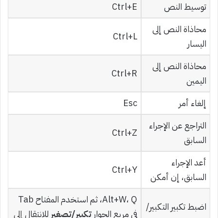
توسيط النص
Ctrl+E
محاذاة النص إلى
Ctrl+L
اليسار
محاذاة النص إلى
Ctrl+R
اليمين
إلغاء أمر
Esc
التراجع عن الإجراء
Ctrl+Z
السابق
أعد الإجراء
Ctrl+Y
السابق، إن أمكن
Alt+W، Q، ثم استخدم المفتاح Tab
اضبط تكبير التكبير/
في مربع الحوار
تكبير/تصغير
للانتقال إلى