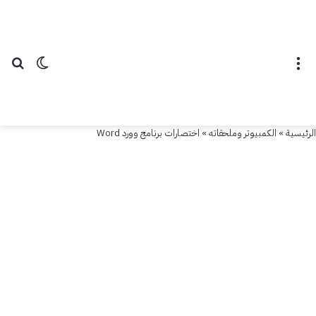
القائمة
الوضع ال
بح
الرئيسية
»
الكمبيوتر وملحقاته
»
اختصارات برنامج وورد Word