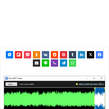
آخر
تحديث:
30 يناير
2020
0
2٬794