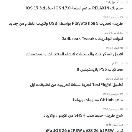
منذ أسبوع واحد
جلبريك RELAXIN يدعم انظمة iOS 17.0 حتى iOS 17.3.1
13 ديسمبر 2020
طريقة تحديث PlayStation 5 بواسطة USB وتثبيت النظام من جديد
31 مارس 2024
ادوات الجلبريك Jailbreak Tweaks
20 فبراير 2020
افضل السكربتات والبرمجيات لانشاء المنتديات والمجتمعات
منذ 4 أيام
محاكيات PS5 بلايستيشن 5
22 فبراير 2022
تطبيق TestFlight تجربة نسخة تجريبية من تطبيقات ابل
19 ديسمبر 2019
ماهو GitHub معلومات وروابط
20 ديسمبر 2016
شرح طريقة حفظ ملف SHSH من الايفون والايباد
منذ أسبوع واحد
تنزيل iOS 26.6 IPSW و iPadOS 26.6 IPSW