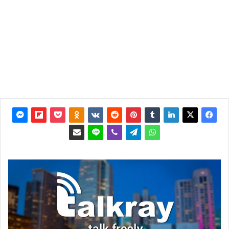
تحديث:
25
أغسطس
2013
2
4٬393