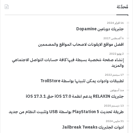
مُحدّثة
16 فبراير 2024
جلبريك دوبامين Dopamine
6 أغسطس 2017
افضل مواقع الايقونات لاصحاب المواقع والمصممين
2 يونيو 2022
إنشاء صفحة شخصية بسيطة فيها كافة حسابات التواصل الاجتماعي
والمزيد
17 سبتمبر 2022
تطبيقات وادوات يمكن تثبيتها بواسطة TrollStore
منذ أسبوعين
جلبريك RELAXIN يدعم انظمة iOS 17.0 حتى iOS 17.3.1
13 ديسمبر 2020
طريقة تحديث PlayStation 5 بواسطة USB وتثبيت النظام من جديد
31 مارس 2024
ادوات الجلبريك Jailbreak Tweaks