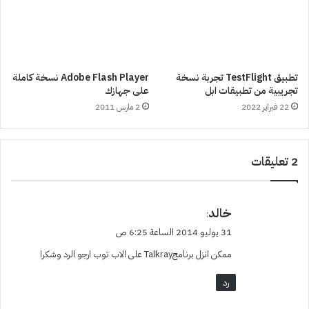
تطبيق TestFlight تجربة نسخة
Adobe Flash Player نسخة كاملة
تجريبية من تطبيقات ابل
على جهازك
22 فبراير 2022
2 مارس 2011
‫2 تعليقات
ي
خالد
:
ق
31 يوليو 2014 الساعة 6:25 ص
و
ممكن انزل برنامجTalkray على الاب توب ارجو الرد وشكرا
ل
رد