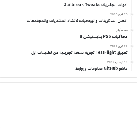
ادوات الجلبريك Jailbreak Tweaks
20 فبراير 2020
افضل السكربتات والبرمجيات لانشاء المنتديات والمجتمعات
منذ 6 أيام
محاكيات PS5 بلايستيشن 5
22 فبراير 2022
تطبيق TestFlight تجربة نسخة تجريبية من تطبيقات ابل
19 ديسمبر 2019
ماهو GitHub معلومات وروابط