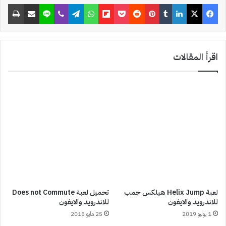
فيسبوك
‫X
لينكدإن
‏Tumblr
بينتيريست
‏Reddit
‫Pocket
Flipboard
واتساب
تيلقرام
ڤايبر
لاين
مشاركة عبر البريد
طباعة
اقرأ المقالات
لعبة Helix Jump‏ هيلكس جمب
تحميل لعبة Does not Commute
للاندرويد والايفون
للاندرويد والايفون
1 يوليو 2019
25 مايو 2015