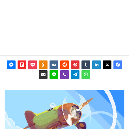
آخر
تحديث: 2
نوفمبر
2017
0
3٬981