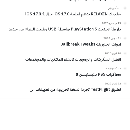
منذ أسبوعين
جلبريك RELAXIN يدعم انظمة iOS 17.0 حتى iOS 17.3.1
13 ديسمبر 2020
طريقة تحديث PlayStation 5 بواسطة USB وتثبيت النظام من جديد
31 مارس 2024
ادوات الجلبريك Jailbreak Tweaks
20 فبراير 2020
افضل السكربتات والبرمجيات لانشاء المنتديات والمجتمعات
منذ أسبوع واحد
محاكيات PS5 بلايستيشن 5
22 فبراير 2022
تطبيق TestFlight تجربة نسخة تجريبية من تطبيقات ابل