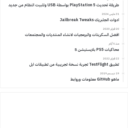
طريقة تحديث PlayStation 5 بواسطة USB وتثبيت النظام من جديد
31 مارس 2024
ادوات الجلبريك Jailbreak Tweaks
20 فبراير 2020
افضل السكربتات والبرمجيات لانشاء المنتديات والمجتمعات
منذ 5 أيام
محاكيات PS5 بلايستيشن 5
22 فبراير 2022
تطبيق TestFlight تجربة نسخة تجريبية من تطبيقات ابل
19 ديسمبر 2019
ماهو GitHub معلومات وروابط