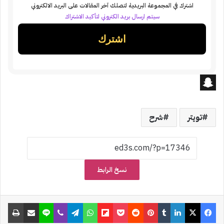
اشترك في المجموعة البريدية لتصلك آخر المقالات على البريد الالكتروني
سيتم ارسال بريد الكتروني لتأكيد الاشتراك
S
n
تويتر
شرح
a
p
c
نسخ الرابط
h
a
فيسبوك
‫X
لينكدإن
‏Tumblr
بينتيريست
‏Reddit
‫Pocket
Flipboard
واتساب
تيلقرام
ڤايبر
لاين
مشاركة عبر البريد
طباعة
t