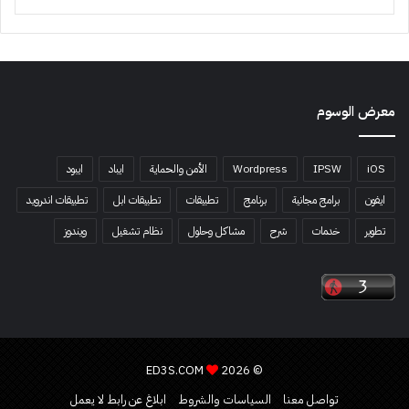
معرض الوسوم
iOS
IPSW
Wordpress
الأمن والحماية
ايباد
ايبود
ايفون
برامج مجانية
برنامج
تطبيقات
تطبيقات ابل
تطبيقات اندرويد
تطوير
خدمات
شرح
مشاكل وحلول
نظام تشغيل
ويندوز
ED3S.COM
© 2026
تواصل معنا
السياسات والشروط
ابلاغ عن رابط لا يعمل