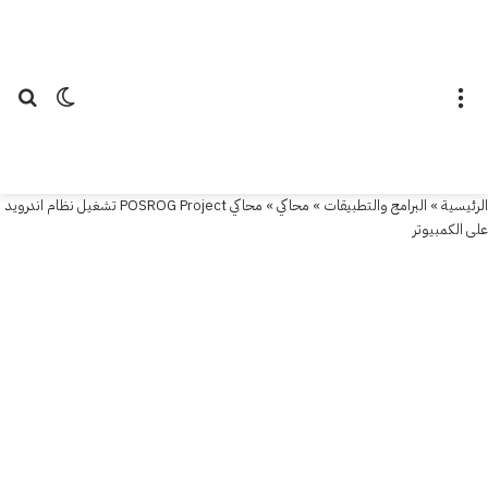
محاكي
محاكي
POSROG
القائمة
الوضع ال
بح
Project
تشغيل
الرئيسية
»
البرامج والتطبيقات
»
محاكي
»
محاكي POSROG Project تشغيل نظام اندرويد
نظام
على الكمبيوتر
اندرويد
على
الكمبيوتر
23
أغسطس
2024