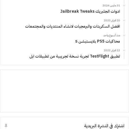
31 مارس 2024
ادوات الجلبريك Jailbreak Tweaks
20 فبراير 2020
افضل السكربتات والبرمجيات لانشاء المنتديات والمجتمعات
منذ أسبوع واحد
محاكيات PS5 بلايستيشن 5
22 فبراير 2022
تطبيق TestFlight تجربة نسخة تجريبية من تطبيقات ابل
اشترك في النشرة البريدية