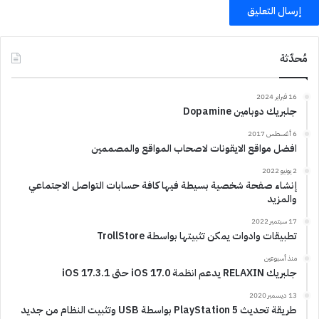
مُحدّثة
16 فبراير 2024
جلبريك دوبامين Dopamine
6 أغسطس 2017
افضل مواقع الايقونات لاصحاب المواقع والمصممين
2 يونيو 2022
إنشاء صفحة شخصية بسيطة فيها كافة حسابات التواصل الاجتماعي
والمزيد
17 سبتمبر 2022
تطبيقات وادوات يمكن تثبيتها بواسطة TrollStore
منذ أسبوعين
جلبريك RELAXIN يدعم انظمة iOS 17.0 حتى iOS 17.3.1
13 ديسمبر 2020
طريقة تحديث PlayStation 5 بواسطة USB وتثبيت النظام من جديد