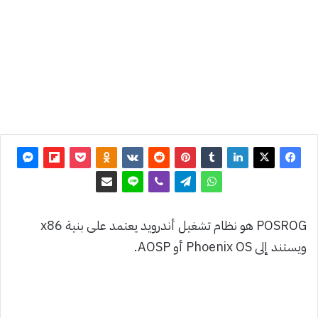
آخر
تحديث:
23 فبراير
2025
0
3٬773
POSROG هو نظام تشغيل أندرويد يعتمد على بنية x86
ويستند إلى Phoenix OS أو AOSP.