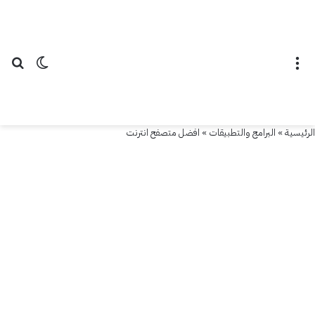
القائمة
الوضع ال
بح
الرئيسية
»
البرامج والتطبيقات
»
افضل متصفح انترنت