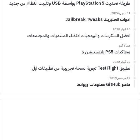
طريقة تحديث PlayStation 5 بواسطة USB وتثبيت النظام من جديد
31 مارس 2024
ادوات الجلبريك Jailbreak Tweaks
20 فبراير 2020
افضل السكربتات والبرمجيات لانشاء المنتديات والمجتمعات
منذ 5 أيام
محاكيات PS5 بلايستيشن 5
22 فبراير 2022
تطبيق TestFlight تجربة نسخة تجريبية من تطبيقات ابل
19 ديسمبر 2019
ماهو GitHub معلومات وروابط