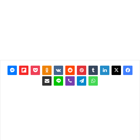
آخر
تحديث: 4
ديسمبر
2012
0
3٬653