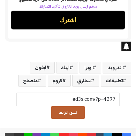
سيتم ارسال بريد الكتروني لتأكيد الاشتراك
S
n
اندرويد
اوبرا
ايباد
ايفون
a
تطبيقات
سفاري
كروم
متصفح
p
c
h
نسخ الرابط
a
t
فيسبوك
‫X
لينكدإن
‏Tumblr
بينتيريست
‏Reddit
‫Pocket
Flipboard
واتساب
تيلقرام
ڤايبر
لاين
مشاركة عبر البريد
طباعة