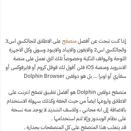
إذا كنت تبحث عن أفضل
متصفح
على الاطلاق للجالكسي اس3
والجالكسي اس2 والايفون والايباد والايبود وسوني وكل الاجهزة
اللوحة والهواتف الذكية وخصوصاً تلك التي تعمل على منصة
الاندرويد ومنصة iOS فلن أقول لك قوقل كروم أو فايرفوكس أو
سفاري أو اوبرا … بل هو دولفين Dolphin Browser
متصفح دولفين Dolphin هو أفضل تطبيق تصفح انترنت على
الاطلاق واروعها ايضاً من حيث الخفة وكذلك سهولة الاستخدام
بالاضافة إلى انه مجانـي ، وللاسف الشديد لا يوجد منه نسخة
على نظام الويندوز وإلا لتم استخدامها .
قد يتغلب هذا المتصفح على كل المتصفحات بجدارة .