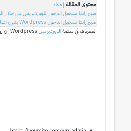
محتوى المقالة
إخفاء
تغيير رابط تسجيل الدخول للووردبريس من خلال الم
تغيير رابط تسجيل الدخول Wordpress بدون اضافات
المعروف في منصة
الووردبريس
Wordpress أن روابط تسجيل الدخول للوحة تحكم الووردبريس هي رابطين
https://yoursite.com/wp-admin