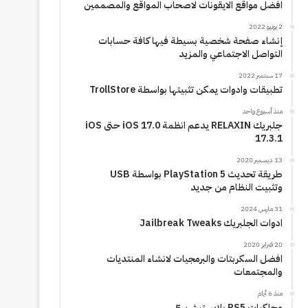
افضل مواقع الايقونات لاصحاب المواقع والمصممين
2 يونيو 2022
إنشاء صفحة شخصية بسيطة فيها كافة حسابات
التواصل الاجتماعي والمزيد
17 سبتمبر 2022
تطبيقات وادوات يمكن تثبيتها بواسطة TrollStore
منذ أسبوع واحد
جلبريك RELAXIN يدعم انظمة iOS 17.0 حتى iOS
17.3.1
13 ديسمبر 2020
طريقة تحديث PlayStation 5 بواسطة USB
وتثبيت النظام من جديد
31 مارس 2024
ادوات الجلبريك Jailbreak Tweaks
20 فبراير 2020
افضل السكربتات والبرمجيات لانشاء المنتديات
والمجتمعات
منذ 6 أيام
محاكيات PS5 بلايستيشن 5