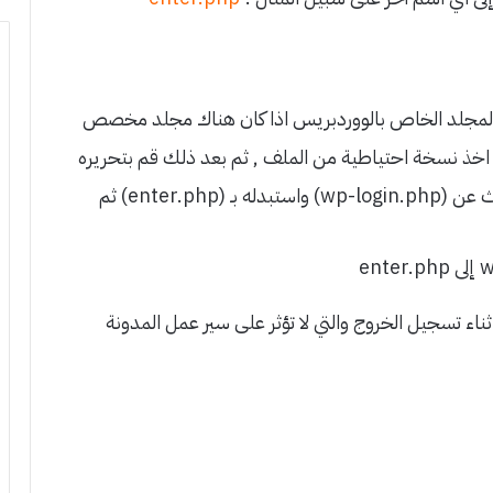
داخل ملف wp-login.php قم بعملية البحث عن (wp-login.php) واستبدله بـ (enter.php) ثم
اء تسجيل الخروج والتي لا تؤثر على سير عمل المدونة