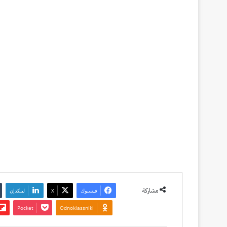
wp-
login
9 مارس
2022
آخر تحديث:
24 يونيو
2022
0
1٬879
مشاركة
فيسبوك
‫X
لينكدإن
‫Pocket
Odnoklassniki