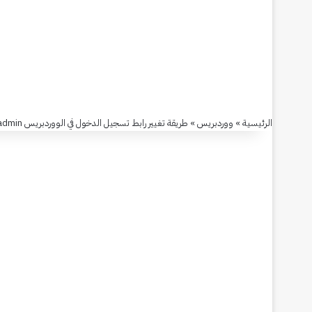
رابط
تسجيل
الدخول
في
الرئيسية
»
ووردبريس
»
طريقة تغيير رابط تسجيل الدخول في الووردبريس wp-admin و wp-login
الووردبريس
wp-
admin
و