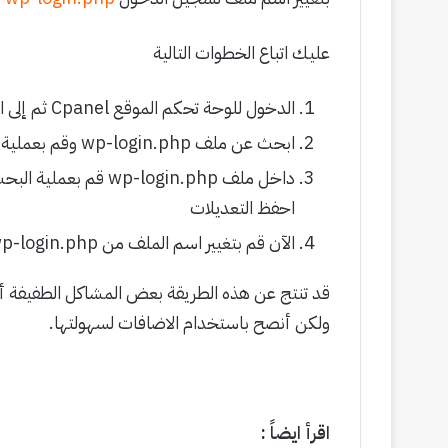
عليك اتباع الخطوات التالية
الدخول للوحة تحكم الموقع Cpanel ثم إلى المجلد الخاص بالووردبريس اذا كان هناك مجلد مخصص
ابحث عن ملف wp-login.php وقم بعملية اخذ نسخة احتياطية من الملف , ثم بعد ذلك قم بتحريره
احفظ التعديلات
الآن قم بتغيير اسم الملف من wp-login.php إلى enter.php
قد تنتج عن هذه الطريقة بعض المشاكل الطفيفة أثن
ولكن أنصح باستخدام الاضافات لسهولتها.
اقرأ ايضاً :