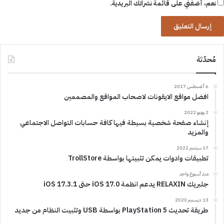
نعم، أضفني على قائمة نشراتك البريدية.
مُحدّثة
6 أغسطس 2017
افضل مواقع الايقونات لاصحاب المواقع والمصممين
2 يونيو 2022
إنشاء صفحة شخصية بسيطة فيها كافة حسابات التواصل الاجتماعي
والمزيد
17 سبتمبر 2022
تطبيقات وادوات يمكن تثبيتها بواسطة TrollStore
منذ أسبوع واحد
جلبريك RELAXIN يدعم انظمة iOS 17.0 حتى iOS 17.3.1
13 ديسمبر 2020
طريقة تحديث PlayStation 5 بواسطة USB وتثبيت النظام من جديد