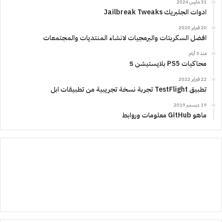
31 مارس 2024
ادوات الجلبريك Jailbreak Tweaks
20 فبراير 2020
افضل السكربتات والبرمجيات لانشاء المنتديات والمجتمعات
منذ 5 أيام
محاكيات PS5 بلايستيشن 5
22 فبراير 2022
تطبيق TestFlight تجربة نسخة تجريبية من تطبيقات ابل
19 ديسمبر 2019
ماهو GitHub معلومات وروابط